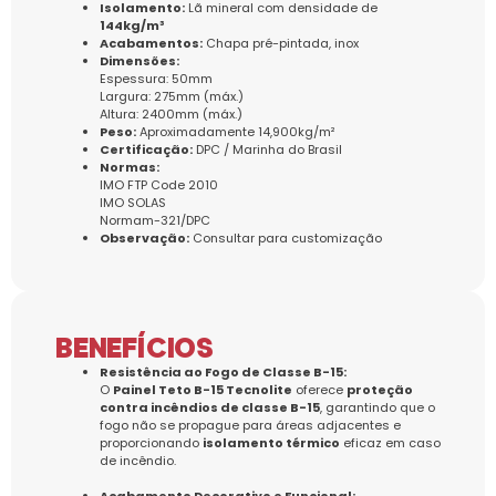
Isolamento:
Lã mineral com densidade de
144kg/m³
Acabamentos:
Chapa pré-pintada, inox
Dimensões:
Espessura: 50mm
Largura: 275mm (máx.)
Altura: 2400mm (máx.)
Peso:
Aproximadamente 14,900kg/m²
Certificação:
DPC / Marinha do Brasil
Normas:
IMO FTP Code 2010
IMO SOLAS
Normam-321/DPC
Observação:
Consultar para customização
BENEFÍCIOS
Resistência ao Fogo de Classe B-15:
O
Painel Teto B-15 Tecnolite
oferece
proteção
contra incêndios de classe B-15
, garantindo que o
fogo não se propague para áreas adjacentes e
proporcionando
isolamento térmico
eficaz em caso
de incêndio.