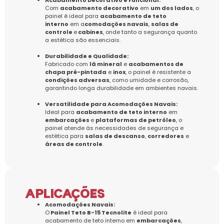
Acabamento Decorativo e Funcional:
Com
acabamento decorativo
em
um dos lados
, o
painel é ideal para
acabamento de teto
interno
em a
comodações navais
,
salas de
controle
e
cabines
, onde tanto a segurança quanto
a estética são essenciais.
Durabilidade e Qualidade:
Fabricado com
lã mineral
e
acabamentos de
chapa pré-pintada
e
inox
, o painel é resistente a
condições adversas
, como umidade e corrosão,
garantindo longa durabilidade em ambientes navais.
Versatilidade para Acomodações Navais:
Ideal para
acabamento de teto interno
em
embarcações
e
plataformas de petróleo
, o
painel atende às necessidades de segurança e
estética para
salas de descanso
,
corredores
e
áreas de controle
.
APLICAÇÕES
Acomodações Navais:
O
Painel Teto B-15 Tecnolite
é ideal para
acabamento de teto interno em
embarcações
,