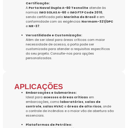
Certificação:
A
Porta Naval Dupla A-60 Tecnolite
atende às
normas
IMO SOLAS A-60
e
IMO FTP Code 2010
,
sendo certificada pela
Marinha do Brasil
e em
conformidade com as exigências
Normam-321/DPC
e
NR-37
.
Versatilidade e Customização:
Além de ser ideal para áreas críticas com maior
necessidade de acesso, a porta pode ser
customizada para atender a requisitos específicos
do seu projeto. Consulte-nos para opções
personalizadas.
APLICAÇÕES
Embarcações e Submarinos:
Ideal para
acessos a áreas críticas
em
embarcações, como
laboratórios
,
salas de
controle
,
salas HVAC
e
áreas de alto risco
, onde
o controle de incêndios e o maior vão de abertura são
essenciais.
Plataformas de Petróleo: