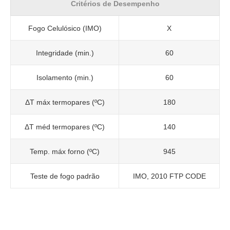
Critérios de Desempenho
Fogo Celulósico (IMO)
X
Integridade (min.)
60
Isolamento (min.)
60
ΔT máx termopares (ºC)
180
ΔT méd termopares (ºC)
140
Temp. máx forno (ºC)
945
Teste de fogo padrão
IMO, 2010 FTP CODE