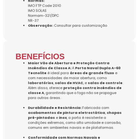
Normas:
IMO FTP Code 2010
IMO SOLAS
Normam-321/DPC
NR-37
Observação:
Consultar para customização
BENEFÍCIOS
Maior Vão de Abertura e Proteção Contra
Incêndios de Classe A:
A
Porta Naval Dupla A-60
Tecnolite
é ideal para
áreas de grande fluxo
e
com necessidades de maior abertura, como
laboratórios
,
salas de HVAC
, e
salas de controle
.
Além disso, oferece
proteção contra incêndios de
classe A
, garantindo que o fogo não se propague
para outras áreas.
Durabilidade e
Resistência:
Fabricada com
acabamentos de pintura eletrostática
,
chapas
pré-pintadas
e
inox
, a porta é resistente a
condições extremas, como alta umidade e corrosão,
comuns em ambientes navais e de plataformas.
Conformidade com Normas Navais e