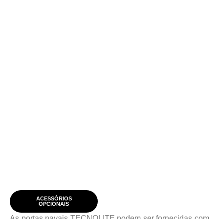
ACESSÓRIOS
OPCIONAIS
As portas navais TECNOLITE podem ser fornecidas com